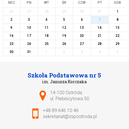
NDZ
PN
WT
ŚR
CZW
PT
SOB
26
27
28
29
30
31
1
2
3
4
5
6
7
8
9
10
11
12
13
14
15
16
17
18
19
20
21
22
23
24
25
26
27
28
29
30
31
1
2
3
4
5
Szkoła Podstawowa nr 5
im. Janusza Korczaka
Adres pocztowy:
14-100 Ostróda
ul. Plebiscytowa 50
+48 89 646 10 46
sekretariat@zspostroda.pl