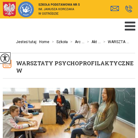
Jesteś tutaj:
Home
>
Szkoła
>
Arc ...
>
Akt ...
>
WARSZTA ...
WARSZTATY PSYCHOPROFILAKTYCZNE
W