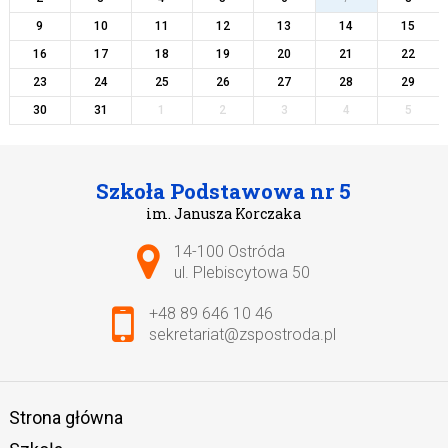
9
10
11
12
13
14
15
16
17
18
19
20
21
22
23
24
25
26
27
28
29
30
31
1
2
3
4
5
Szkoła Podstawowa nr 5
im. Janusza Korczaka
Adres pocztowy:
14-100 Ostróda
ul. Plebiscytowa 50
+48 89 646 10 46
sekretariat@zspostroda.pl
Strona główna