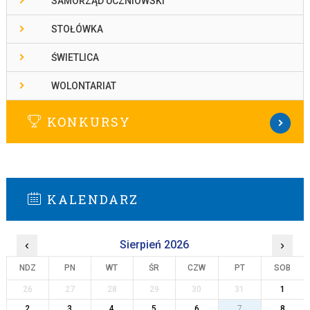
SAMORZĄD UCZNIOWSKI
STOŁÓWKA
ŚWIETLICA
WOLONTARIAT
KONKURSY
KALENDARZ
‹
Sierpień 2026
›
NDZ
PN
WT
ŚR
CZW
PT
SOB
26
27
28
29
30
31
1
2
3
4
5
6
7
8