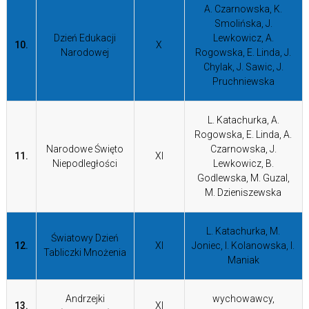
A. Czarnowska, K.
Smolińska, J.
Dzień Edukacji
Lewkowicz, A.
10.
X
Narodowej
Rogowska, E. Linda, J.
Chylak, J. Sawic, J.
Pruchniewska
L. Katachurka, A.
Rogowska, E. Linda, A.
Narodowe Święto
Czarnowska, J.
11.
XI
Niepodległości
Lewkowicz, B.
Godlewska, M. Guzal,
M. Dzieniszewska
L. Katachurka, M.
Światowy Dzień
12.
XI
Joniec, I. Kolanowska, I.
Tabliczki Mnożenia
Maniak
Andrzejki
wychowawcy,
13.
XI