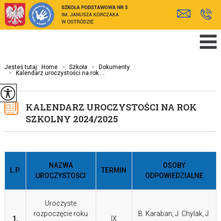
Jesteś tutaj:
Home
>
Szkoła
>
Dokumenty
>
Kalendarz uroczystości na rok ...
KALENDARZ UROCZYSTOŚCI NA ROK
SZKOLNY 2024/2025
NAZWA
OSOBY
L.P.
TERMIN
UROCZYSTOŚCI
ODPOWIEDZIALNE
Uroczyste
rozpoczęcie roku
B. Karaban, J. Chylak, J.
1.
IX