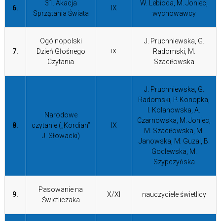
31. Akacja
W. Lebioda, M. Joniec,
6.
IX
Sprzątania Świata
wychowawcy
Ogólnopolski
J. Pruchniewska, G.
7.
Dzień Głośnego
IX
Radomski, M.
Czytania
Szaciłowska
J. Pruchniewska, G.
Radomski, P. Konopka,
I. Kolanowska, A.
Narodowe
Czarnowska, M. Joniec,
8.
czytanie („Kordian”
IX
M. Szaciłowska, M.
J. Słowacki)
Janowska, M. Guzal, B.
Godlewska, M.
Szypczyńska
Pasowanie na
9.
X/XI
nauczyciele świetlicy
Świetliczaka