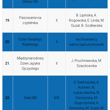
(klasy I-III)
B. Lipińska, A.
Pasowanie na
19.
II
Rogowska, E. Linda, M.
czytelnika
Guzal. B. Godlewska
Dzień Świętego
wychowawcy,
20.
II
Walentego
samorząd uczniowski
Międzynarodowy
J. Pruchniewska, M.
21.
Dzień Języka
II
Szaciłowska
Ojczystego
D. Siwkowska, A.
Achrem, N.
Łupaczewska, N.
22.
Gala DBI
II/III
Gaszyńska, M.
Szypczyńska, A.
Orłowska, M. Guzal. M.