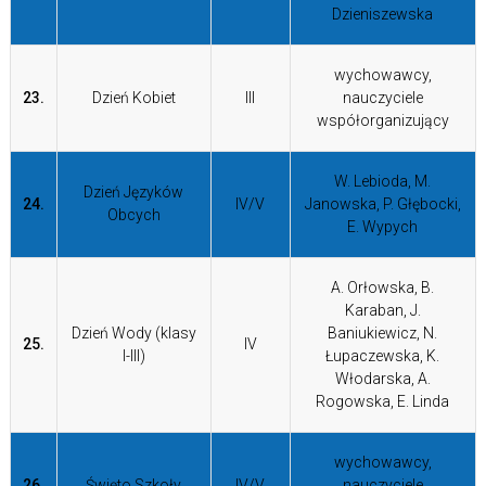
Dzieniszewska
wychowawcy,
23.
Dzień Kobiet
III
nauczyciele
współorganizujący
W. Lebioda, M.
Dzień Języków
24.
IV/V
Janowska, P. Głębocki,
Obcych
E. Wypych
A. Orłowska, B.
Karaban, J.
Dzień Wody (klasy
Baniukiewicz, N.
25.
IV
I-III)
Łupaczewska, K.
Włodarska, A.
Rogowska, E. Linda
wychowawcy,
26.
Święto Szkoły
IV/V
nauczyciele