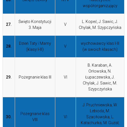
współorganizujący
Święto Konstytucji
L. Kopeć, J. Sawic, J.
27.
V
3. Maja
Chylak, M. Szypczyńska
Dzień Taty i Mamy
wychowawcy klas I-III
28.
V
(klasy I-III)
(w swoich klasach)
B. Karaban, A.
Orłowska, N.
29.
Pożegnanie klas III
VI
Łupaczewska, J.
Chylak, J. Sawic, M.
Szypczyńska
J. Pruchniewska, W.
Lebioda, M.
Pożegnanie klas
30.
VI
Szaciłowska, L.
VIII
Katachurka, M. Guzal,