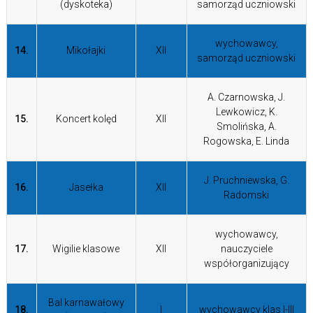
(dyskoteka)
samorząd uczniowski
wychowawcy,
14.
Mikołajki
XII
samorząd uczniowski
A. Czarnowska, J.
Lewkowicz, K.
15.
Koncert kolęd
XII
Smolińska, A.
Rogowska, E. Linda
J. Pruchniewska, G.
16.
Jasełka
XII
Radomski
wychowawcy,
17.
Wigilie klasowe
XII
nauczyciele
współorganizujący
Bal karnawałowy
18.
I
wychowawcy klas I-III