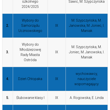
szkolnego
Sawic, M. Szypczyńska
2024/2025
Wybory do
M. Szypczyńska, M.
2.
Samorządu
IX
Janowska, M. Joniec, I.
Uczniowskiego
Maniak
Wybory do
M. Szypczyńska, M.
Młodzieżowej
3.
IX
Joniec, M. Janowska, I.
Rady Miasta
Maniak
Ostróda
wychowawcy,
4.
Dzień Chłopaka
IX
nauczyciele
wspomagający
5.
Ślubowanie klasy I
IX
A. Rogowska, E. Linda