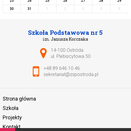
23
24
25
26
27
28
29
30
31
1
2
3
4
5
Szkoła Podstawowa nr 5
im. Janusza Korczaka
Adres pocztowy:
14-100 Ostróda
ul. Plebiscytowa 50
+48 89 646 10 46
sekretariat@zspostroda.pl
Strona główna
Szkoła
Projekty
Kontakt