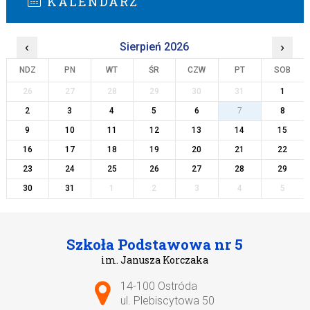
KALENDARZ
‹
Sierpień 2026
›
NDZ
PN
WT
ŚR
CZW
PT
SOB
26
27
28
29
30
31
1
2
3
4
5
6
7
8
9
10
11
12
13
14
15
16
17
18
19
20
21
22
23
24
25
26
27
28
29
30
31
1
2
3
4
5
Szkoła Podstawowa nr 5
im. Janusza Korczaka
Adres pocztowy:
14-100 Ostróda
ul. Plebiscytowa 50