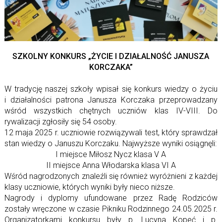
SZKOLNY KONKURS „ŻYCIE I DZIAŁALNOŚĆ JANUSZA
KORCZAKA”
W tradycję naszej szkoły wpisał się konkurs wiedzy o życiu
i działalności patrona Janusza Korczaka przeprowadzany
wśród wszystkich chętnych uczniów klas IV-VIII. Do
rywalizacji zgłosiły się 54 osoby.
12 maja 2025 r. uczniowie rozwiązywali test, który sprawdzał
stan wiedzy
o Januszu Korczaku. Najwyższe wyniki osiągnęli:
I miejsce Miłosz Nycz klasa V A
II miejsce Anna Włodarska klasa VI A
Wśród nagrodzonych znaleźli się również wyróżnieni z każdej
klasy uczniowie, których wyniki były nieco niższe.
Nagrody i dyplomy ufundowane przez Radę Rodziców
zostały wręczone
w czasie Pikniku Rodzinnego 24.05.2025 r.
Organizatorkami konkursu były
p. Lucyna Kopeć i p.