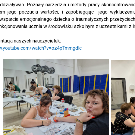
ddziaływań. Poznały narzędzia i metody pracy skoncentrowa
m jego poczucia wartości, i zapobiegając jego wykluczen
wsparcia emocjonalnego dziecka o traumatycznych przeżyciach.
unkcjonowania ucznia w środowisku szkolnym z uczestnikami z in
ntacja naszych nauczycielek:
ww.youtube.com/watch?v=oz4pTmmgdlc