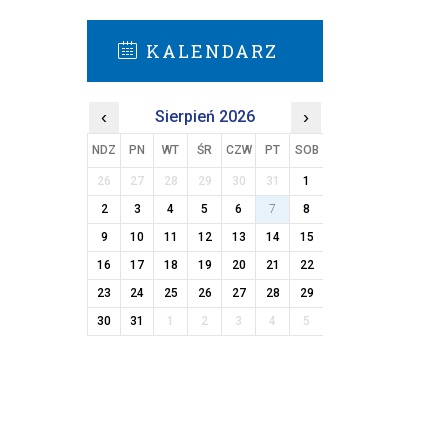
KALENDARZ
‹
Sierpień 2026
›
NDZ
PN
WT
ŚR
CZW
PT
SOB
26
27
28
29
30
31
1
2
3
4
5
6
7
8
9
10
11
12
13
14
15
16
17
18
19
20
21
22
23
24
25
26
27
28
29
30
31
1
2
3
4
5