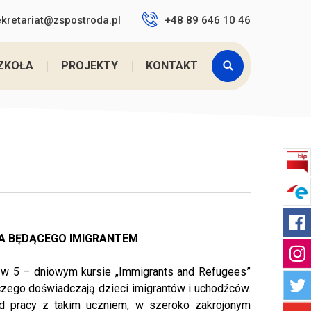
ekretariat@zspostroda.pl
+48 89 646 10 46
tutaj:
Home
>
Szkoła
>
O s ...
>
Pro ...
>
Immigra ...
ZKOŁA
PROJEKTY
KONTAKT
IA BĘDĄCEGO IMIGRANTEM
o w 5 – dniowym kursie „Immigrants and Refugees”
 czego doświadczają dzieci imigrantów i uchodźców.
d pracy z takim uczniem, w szeroko zakrojonym